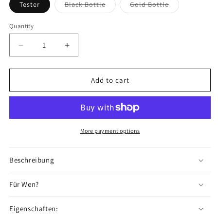
Variant
Variant
Tester
Black Bottle
Gold Bottle
sold
sold
out
out
or
or
Quantity
unavailable
unavailable
Decrease
Increase
quantity
quantity
for
for
NO.
NO.
Add to cart
GM
GM
More payment options
Beschreibung
Für Wen?
Eigenschaften: