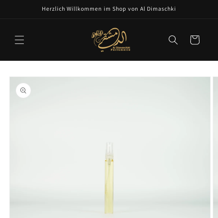
Skip to
Herzlich Willkommen im Shop von Al Dimaschki
content
Cart
Skip to
product
information