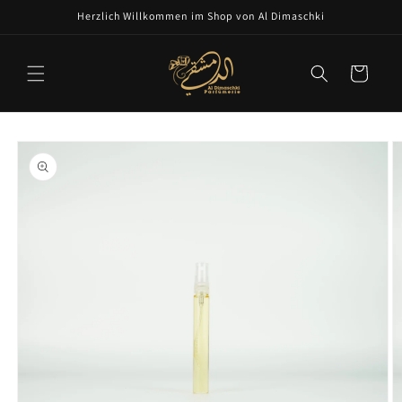
Skip to
Herzlich Willkommen im Shop von Al Dimaschki
content
Cart
Skip to
product
information