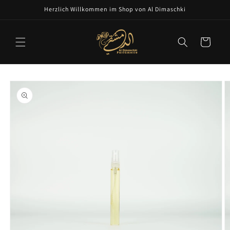
Skip to
Herzlich Willkommen im Shop von Al Dimaschki
content
Cart
Skip to
product
information