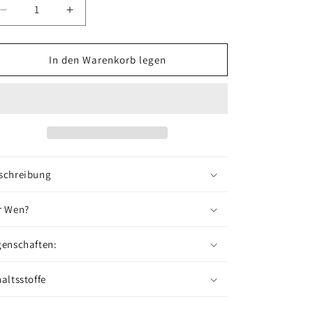
Verringere
Erhöhe
die
die
Menge
Menge
für
für
In den Warenkorb legen
NO.
NO.
BG2
BG2
-
-
Öl
Öl
schreibung
r Wen?
genschaften:
haltsstoffe