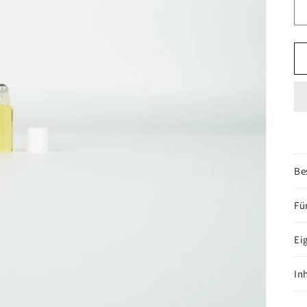
Be
Fü
Ei
In