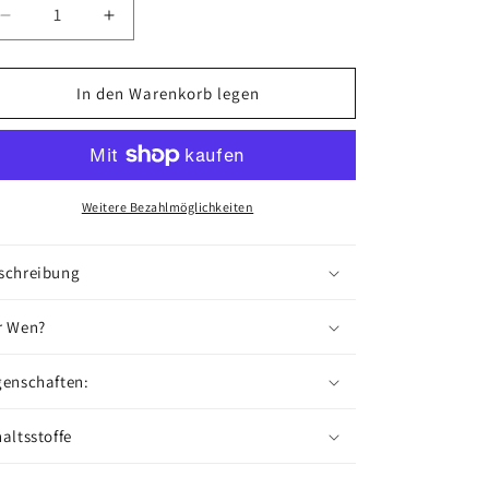
Verringere
Erhöhe
die
die
Menge
Menge
für
für
In den Warenkorb legen
NO.
NO.
323G
323G
-
-
Öl
Öl
Weitere Bezahlmöglichkeiten
schreibung
r Wen?
genschaften:
haltsstoffe