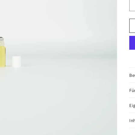
Be
Fü
Ei
In