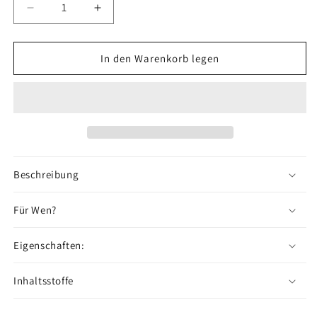
Verringere
Erhöhe
die
die
Menge
Menge
für
für
In den Warenkorb legen
NO.
NO.
318F
318F
-
-
Öl
Öl
Beschreibung
Für Wen?
Eigenschaften:
Inhaltsstoffe