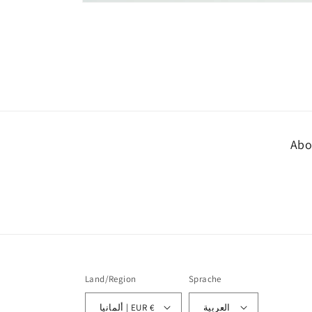
Medien
1
in
Modal
öffnen
Abo
Land/Region
Sprache
العربية
ألمانيا | EUR €