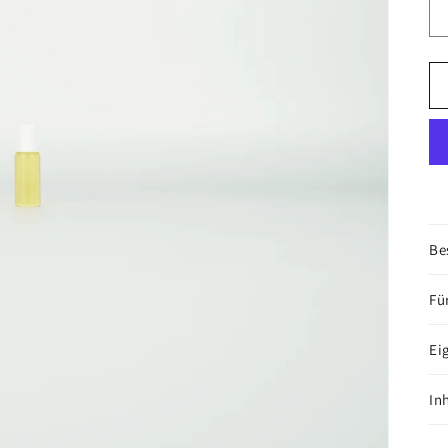
Be
Fü
Ei
In