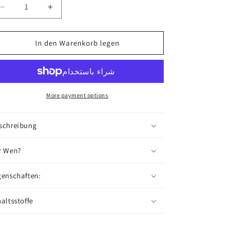
Verringere
Erhöhe
die
die
Menge
Menge
für
für
In den Warenkorb legen
NO.
NO.
PR
PR
Öl
Öl
More payment options
schreibung
r Wen?
genschaften:
haltsstoffe