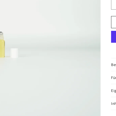
Be
Fü
Ei
In