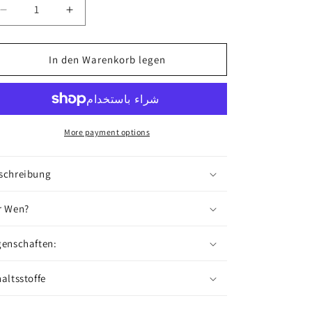
Verringere
Erhöhe
die
die
Menge
Menge
für
für
In den Warenkorb legen
NO.
NO.
621I
621I
-
-
Öl
Öl
More payment options
schreibung
r Wen?
genschaften:
haltsstoffe