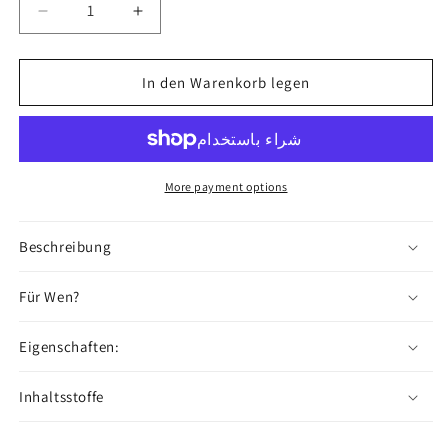
Verringere
Erhöhe
die
die
Menge
Menge
für
für
In den Warenkorb legen
NO.
NO.
445
445
-
-
Öl
Öl
More payment options
Beschreibung
Für Wen?
Eigenschaften:
Inhaltsstoffe