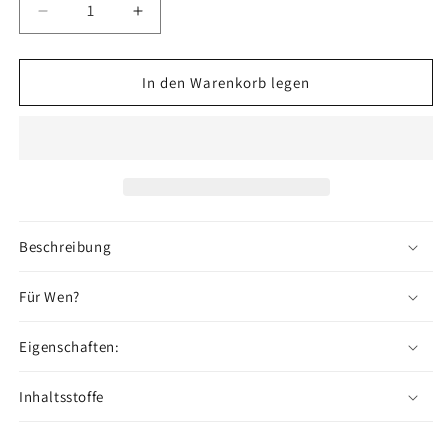
Verringere
Erhöhe
die
die
Menge
Menge
für
für
In den Warenkorb legen
NO.
NO.
415
415
-
-
Öl
Öl
Beschreibung
Für Wen?
Eigenschaften:
Inhaltsstoffe