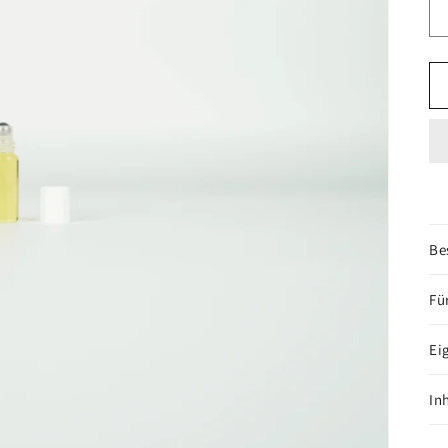
Be
Fü
Ei
In