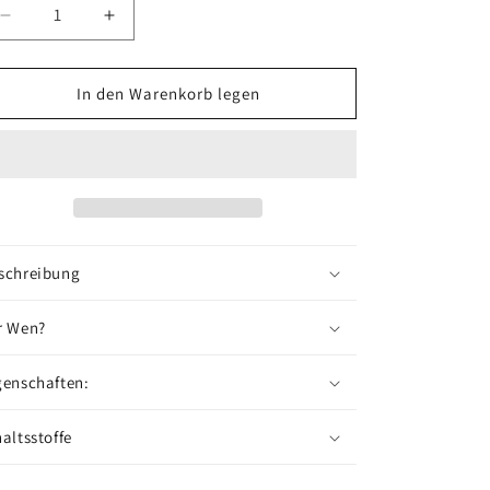
Verringere
Erhöhe
die
die
Menge
Menge
für
für
In den Warenkorb legen
NO.
NO.
412
412
-
-
Öl
Öl
schreibung
r Wen?
genschaften:
haltsstoffe