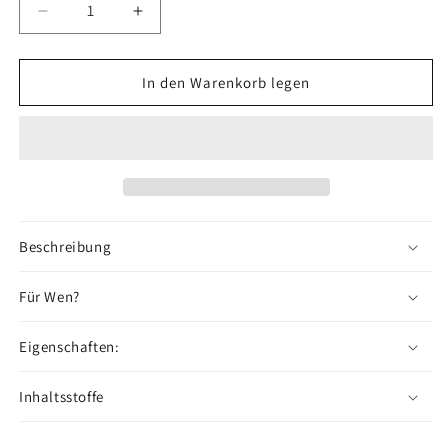
Verringere
Erhöhe
die
die
Menge
Menge
für
für
In den Warenkorb legen
NO.
NO.
320
320
-
-
Öl
Öl
Beschreibung
Für Wen?
Eigenschaften:
Inhaltsstoffe