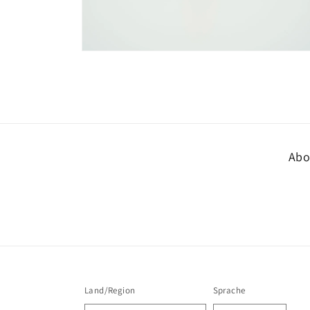
Medien
8
in
Modal
öffnen
Abo
Land/Region
Sprache