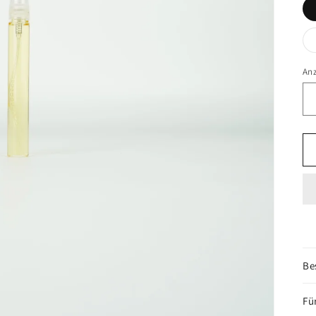
An
Be
Fü